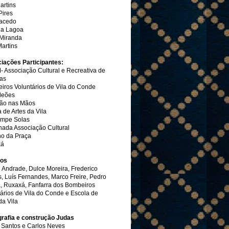
artins
Pires
acedo
a Lagoa
Miranda
artins
iações Participantes:
 Associação Cultural e Recreativa de
as
iros Voluntários de Vila do Conde
leões
ão nas Mãos
 de Artes da Vila
mpe Solas
hada Associação Cultural
o da Praça
xá
cos
 Andrade, Dulce Moreira, Frederico
, Luís Fernandes, Marco Freire, Pedro
, Ruxaxá, Fanfarra dos Bombeiros
ários de Vila do Conde e Escola de
da Vila
rafia e construção Judas
 Santos e Carlos Neves