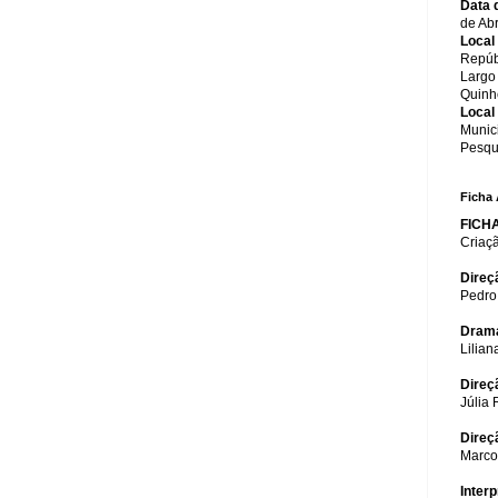
Data 
de Abr
Local
Repúb
Largo 
Quinhe
Local
Munic
Pesqu
Ficha 
FICH
Criaçã
Direçã
Pedro
Drama
Lilian
Direç
Júlia
Direç
Marco
Inter