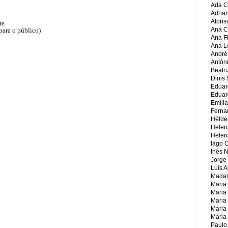
Ada C
Adria
Afons
te
Ana C
para o público)
Ana Fi
Ana Le
André
Antón
Beatri
!
Dinis 
Eduar
Eduar
Emília
Ferna
Hélder
Helen
Helen
Iago 
Inês 
Jorge 
Luís 
Madal
Maria
Maria
Maria
Maria
Maria
Paulo