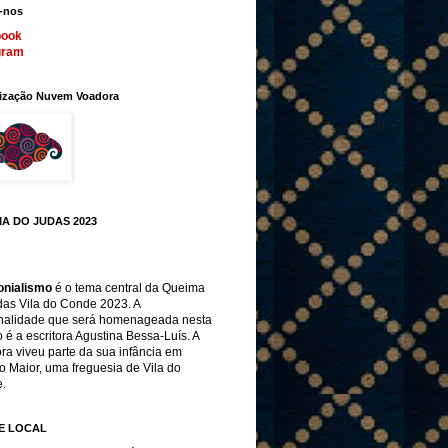
-nos
book
gram
ização Nuvem Voadora
A DO JUDAS 2023
onialismo
é o tema central da Queima
das Vila do Conde 2023. A
nalidade que será homenageada nesta
̃o é a escritora Agustina Bessa-Luís. A
ora viveu parte da sua infância em
o Maior, uma freguesia de Vila do
.
E LOCAL