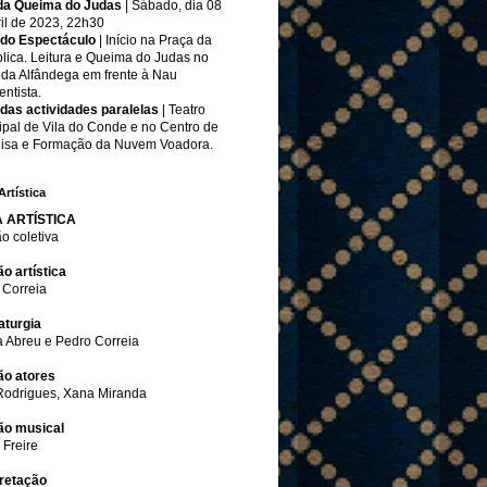
da Queima do Judas
| Sábado, dia 08
il de 2023, 22h30
 do Espectáculo
| Início na Praça da
lica. Leitura e Queima do Judas no
da Alfândega em frente à Nau
ntista.
 das actividades paralelas
| Teatro
ipal de Vila do Conde e no Centro de
isa e Formação da Nuvem Voadora.
Artística
A ARTÍSTICA
o coletiva
o artística
 Correia
turgia
a Abreu e Pedro Correia
ão atores
 Rodrigues, Xana Miranda
ão musical
 Freire
pretação