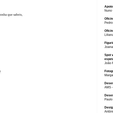
Apoio
Nuno 
onha que sabeis,
Ofici
Pedro
Oficin
Lilian
Figur
Joana
Spot 
espet
João 
Fotog
!
Marga
Dese
AMS -
Desen
Paulo 
Desig
Antóni