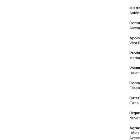
Ilustr
Antóni
Comu
Alexa
Apoio
Vitor 
Produ
Maria
Volun
Helen
Conta
Elisa
Cater
Carla 
Organ
Nuvem
Agrad
Hélde
Azeve