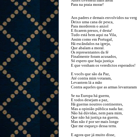
Antes tivessem mais areal
Para na praia morar!
Aos padres e demais envolvidos na verg
Deixo uma cana de pesca,
Para morderem o anzol
E ficarem presos, é desta!
Tudo está bem aqui na Vila,
Assim como em Portugal,
Há escândalos na igreja,
Que abalam a moral.
Os representantes da fé
Finalmente foram acusados,
Só espero que haja justiça
E que venham os veredictos esperados!
E vocês que são da Paz,
Até contra mim votaram,
Levantem lá a mão
Contra aqueles que as armas levantaram
Se na Europa há guerra,
E todos desejam a paz,
Há guerras noutros continentes,
Mas a opinião pública nada faz.
Não há dúvidas, nem para mim,
Que não há justiça na guerra,
Mas não é por ser mais longe
Que me esqueço dessa terra.
E agora que já muito disse,