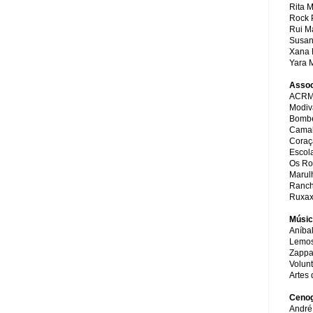
Rita M
Rock 
Rui M
Susan
Xana 
Yara M
Assoc
ACRM-
Modiv
Bombe
Cama
Coraç
Escola
Os Ro
Marul
Ranch
Ruxa
Músi
Aníbal
Lemos
Zappa
Volunt
Artes 
Cenog
André