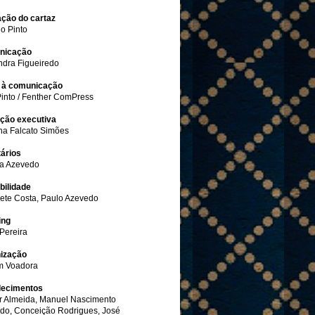
ação do cartaz
o Pinto
nicação
ndra Figueiredo
 à comunicação
Pinto / Fenther ComPress
ção executiva
na Falcato Simões
tários
a Azevedo
bilidade
bete Costa, Paulo Azevedo
ing
Pereira
ização
 Voadora
ecimentos
r Almeida, Manuel Nascimento
do, Conceição Rodrigues, José