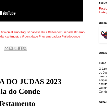
Segue
Face
Insta
Organ
#colonialismo
#agustinabessaluis
#arteecomunidade
#memo
#danca
#musica
#identidade
#nuvemvoadora
#viladoconde
QUEIM
TEMA
O
Col
do Ju
perso
 DO JUDAS 2023
ediça
escrit
Outeir
ila do Conde
Conde
Testamento
DATA 