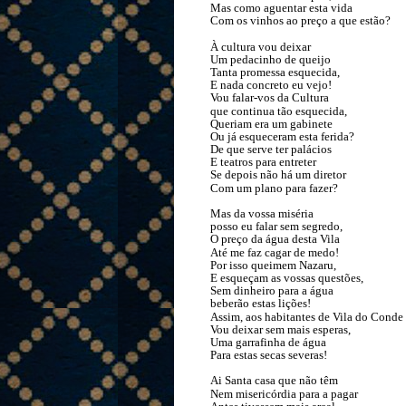
Mas como aguentar esta vida
Com os vinhos ao preço a que estão?
À cultura vou deixar
Um pedacinho de queijo
Tanta promessa esquecida,
E nada concreto eu vejo!
Vou falar-vos da Cultura
que continua tão esquecida,
Queriam era um gabinete
Ou já esqueceram esta ferida?
De que serve ter palácios
E teatros para entreter
Se depois não há um diretor
Com um plano para fazer?
Mas da vossa miséria
posso eu falar sem segredo,
O preço da água desta Vila
Até me faz cagar de medo!
Por isso queimem Nazaru,
E esqueçam as vossas questões,
Sem dinheiro para a água
beberão estas lições!
Assim, aos habitantes de Vila do Conde
Vou deixar sem mais esperas,
Uma garrafinha de água
Para estas secas severas!
Ai Santa casa que não têm
Nem misericórdia para a pagar