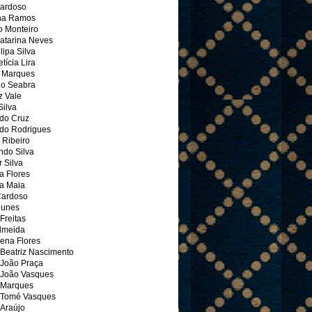
ardoso
na Ramos
o Monteiro
atarina Neves
lipa Silva
tícia Lira
 Marques
io Seabra
z Vale
Silva
do Cruz
do Rodrigues
 Ribeiro
ndo Silva
 Silva
a Flores
a Maia
Cardoso
Nunes
Freitas
Almeida
ena Flores
 Beatriz Nascimento
 João Praça
 João Vasques
 Marques
 Tomé Vasques
 Araújo