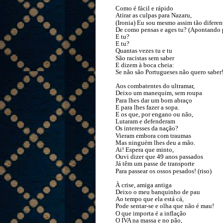
Como é fácil e rápido
Atirar as culpas para Nazaru,
(Ironia) Eu sou mesmo assim tão diferen
De como pensas e ages tu? (Apontando 
E tu?
E tu?
Quantas vezes tu e tu
São racistas sem saber
E dizem à boca cheia:
Se não são Portugueses não quero saber
Aos combatentes do ultramar,
Deixo um manequim, sem roupa
Para lhes dar um bom abraço
E para lhes fazer a sopa.
E os que, por engano ou não,
Lutaram e defenderam
Os interesses da nação?
Vieram embora com traumas
Mas ninguém lhes deu a mão.
Ai! Espera que minto,
Ouvi dizer que 49 anos passados
Já têm um passe de transporte
Para passear os ossos pesados! (riso)
À crise, amiga antiga
Deixo o meu banquinho de pau
Ao tempo que ela está cá,
Pode sentar-se e olha que não é mau!
O que importa é a inflação
O IVA na massa e no pão,