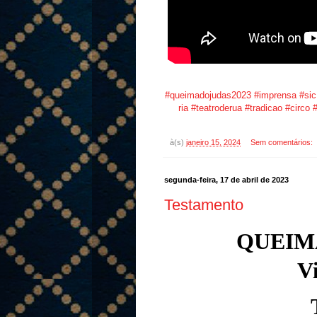
#queimadojudas2023
#imprensa
#sic
ria
#teatroderua
#tradicao
#circo
à(s)
janeiro 15, 2024
Sem comentários:
segunda-feira, 17 de abril de 2023
Testamento
QUEIMA
V