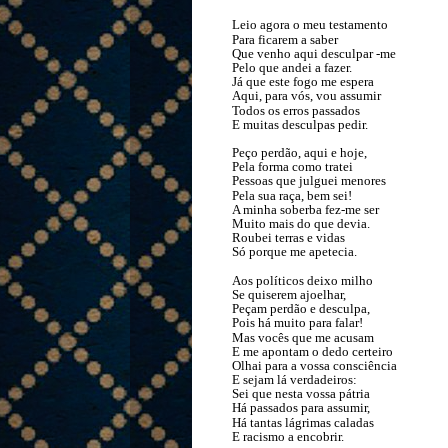
Leio agora o meu testamento
Para ficarem a saber
Que venho aqui desculpar -me
Pelo que andei a fazer.
Já que este fogo me espera
Aqui, para vós, vou assumir
Todos os erros passados
E muitas desculpas pedir.
Peço perdão, aqui e hoje,
Pela forma como tratei
Pessoas que julguei menores
Pela sua raça, bem sei!
A minha soberba fez-me ser
Muito mais do que devia.
Roubei terras e vidas
Só porque me apetecia.
Aos políticos deixo milho
Se quiserem ajoelhar,
Peçam perdão e desculpa,
Pois há muito para falar!
Mas vocês que me acusam
E me apontam o dedo certeiro
Olhai para a vossa consciência
E sejam lá verdadeiros:
Sei que nesta vossa pátria
Há passados para assumir,
Há tantas lágrimas caladas
E racismo a encobrir.