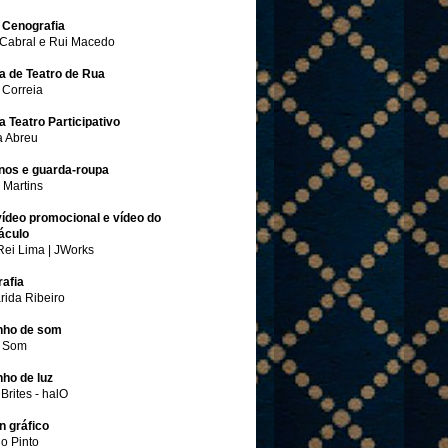
 Cenografia
Cabral e Rui Macedo
na de Teatro de Rua
 Correia
a Teatro Participativo
a Abreu
inos e guarda-roupa
 Martins
vídeo promocional e vídeo do
áculo
Rei Lima | JWorks
rafia
rida Ribeiro
nho de som
 Som
ho de luz
Brites - halO
n gráfico
o Pinto