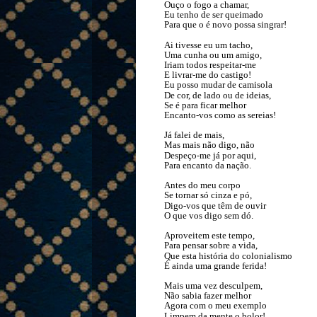
Ouço o fogo a chamar,
Eu tenho de ser queimado
Para que o é novo possa singrar!
Ai tivesse eu um tacho,
Uma cunha ou um amigo,
Iriam todos respeitar-me
E livrar-me do castigo!
Eu posso mudar de camisola
De cor, de lado ou de ideias,
Se é para ficar melhor
Encanto-vos como as sereias!
Já falei de mais,
Mas mais não digo, não
Despeço-me já por aqui,
Para encanto da nação.
Antes do meu corpo
Se tornar só cinza e pó,
Digo-vos que têm de ouvir
O que vos digo sem dó.
Aproveitem este tempo,
Para pensar sobre a vida,
Que esta história do colonialismo
É ainda uma grande ferida!
Mais uma vez desculpem,
Não sabia fazer melhor
Agora com o meu exemplo
Limpem da mente o bolor!